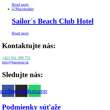
Read more
Sailor´s Beach Club Hotel
Read more
Kontaktujte nás:
+421 911 399 755
info@baratour.sk
Sledujte nás:
acebook
Instagram
Whatsapp
Podmienky súťaže