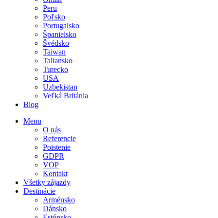
Peru
Poľsko
Portugalsko
Španielsko
Švédsko
Taiwan
Taliansko
Turecko
USA
Uzbekistan
Veľká Británia
Blog
Menu
O nás
Referencie
Poistenie
GDPR
VOP
Kontakt
Všetky zájazdy
Destinácie
Arménsko
Dánsko
Estónsko