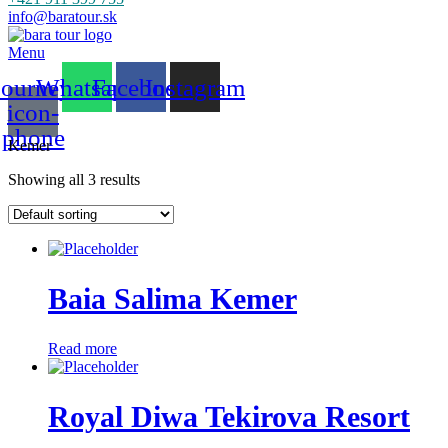
info@baratour.sk
Menu
ourney-
Whatsapp
Facebook
Instagram
icon-
phone
Kemer
Showing all 3 results
Baia Salima Kemer
Read more
Royal Diwa Tekirova Resort