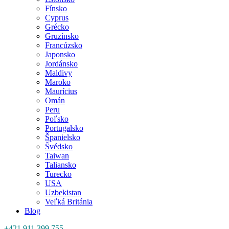
Fínsko
Cyprus
Grécko
Gruzínsko
Francúzsko
Japonsko
Jordánsko
Maldivy
Maroko
Maurícius
Omán
Peru
Poľsko
Portugalsko
Španielsko
Švédsko
Taiwan
Taliansko
Turecko
USA
Uzbekistan
Veľká Británia
Blog
+421 911 399 755