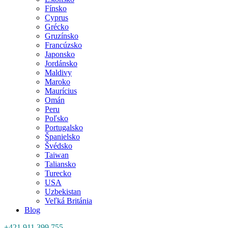
Fínsko
Cyprus
Grécko
Gruzínsko
Francúzsko
Japonsko
Jordánsko
Maldivy
Maroko
Maurícius
Omán
Peru
Poľsko
Portugalsko
Španielsko
Švédsko
Taiwan
Taliansko
Turecko
USA
Uzbekistan
Veľká Británia
Blog
+421 911 399 755