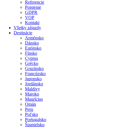
Referencie
Poistenie
GDPR
VOP
Kontakt
Všetky zájazdy
Destinácie
Arménsko
Dánsko
Estónsko
Fínsko
Cyprus
Grécko
Gruzínsko
Francúzsko
Japonsko
Jordánsko
Maldivy
Maroko
Maurícius
Omán
Peru
Poľsko
Portugalsko
Španielsko