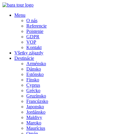
Menu
O nás
Referencie
Poistenie
GDPR
VOP
Kontakt
Všetky zájazdy
Destinácie
Arménsko
Dánsko
Estónsko
Fínsko
Cyprus
Grécko
Gruzínsko
Francúzsko
Japonsko
Jordánsko
Maldivy
Maroko
Maurícius
Omán