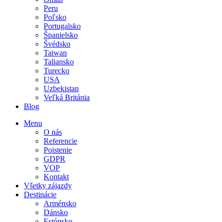
Peru
Poľsko
Portugalsko
Španielsko
Švédsko
Taiwan
Taliansko
Turecko
USA
Uzbekistan
Veľká Británia
Blog
Menu
O nás
Referencie
Poistenie
GDPR
VOP
Kontakt
Všetky zájazdy
Destinácie
Arménsko
Dánsko
Estónsko