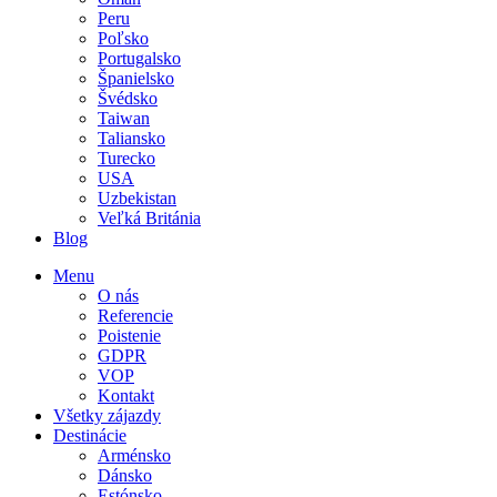
Peru
Poľsko
Portugalsko
Španielsko
Švédsko
Taiwan
Taliansko
Turecko
USA
Uzbekistan
Veľká Británia
Blog
Menu
O nás
Referencie
Poistenie
GDPR
VOP
Kontakt
Všetky zájazdy
Destinácie
Arménsko
Dánsko
Estónsko