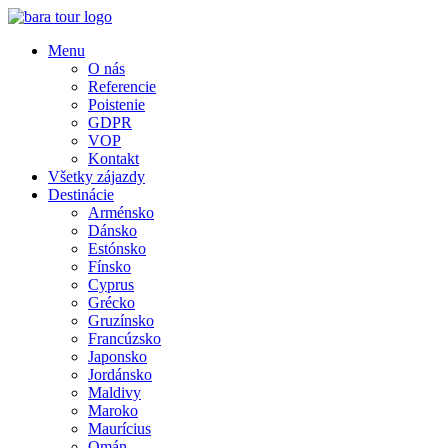
Menu
O nás
Referencie
Poistenie
GDPR
VOP
Kontakt
Všetky zájazdy
Destinácie
Arménsko
Dánsko
Estónsko
Fínsko
Cyprus
Grécko
Gruzínsko
Francúzsko
Japonsko
Jordánsko
Maldivy
Maroko
Maurícius
Omán