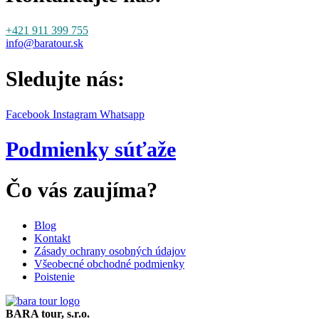
+421 911 399 755
info@baratour.sk
Sledujte nás:
Facebook
Instagram
Whatsapp
Podmienky súťaže
Čo vás zaujíma?
Blog
Kontakt
Zásady ochrany osobných údajov
Všeobecné obchodné podmienky
Poistenie
BARA tour, s.r.o.