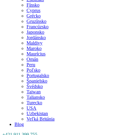
Fínsko
Cyprus
Grécko
Gruzínsko
Francúzsko
Japonsko
Jordánsko
Maldivy
Maroko
Maurícius
Omán
Peru
Poľsko
Portugalsko
Španielsko
Švédsko
Taiwan
Taliansko
Turecko
USA
Uzbekistan
Veľká Británia
Blog
+421 911 399 755