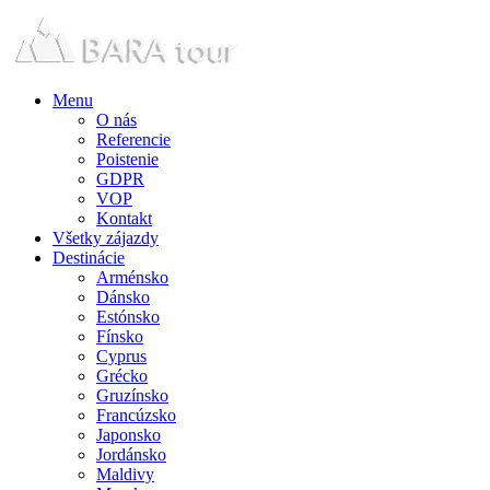
Menu
O nás
Referencie
Poistenie
GDPR
VOP
Kontakt
Všetky zájazdy
Destinácie
Arménsko
Dánsko
Estónsko
Fínsko
Cyprus
Grécko
Gruzínsko
Francúzsko
Japonsko
Jordánsko
Maldivy