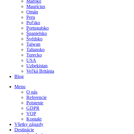
Maroko
Maurícius
Omán
Peru
Poľsko
Portugalsko
Španielsko
Švédsko
Taiwan
Taliansko
Turecko
USA
Uzbekistan
Veľká Británia
Blog
Menu
O nás
Referencie
Poistenie
GDPR
VOP
Kontakt
Všetky zájazdy
Destinácie