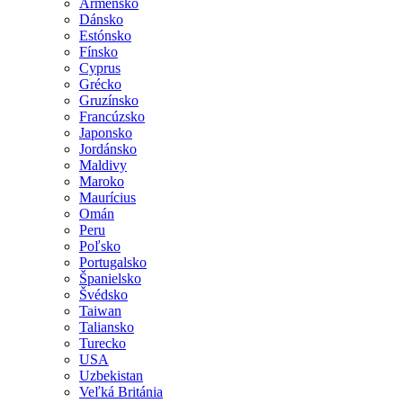
Arménsko
Dánsko
Estónsko
Fínsko
Cyprus
Grécko
Gruzínsko
Francúzsko
Japonsko
Jordánsko
Maldivy
Maroko
Maurícius
Omán
Peru
Poľsko
Portugalsko
Španielsko
Švédsko
Taiwan
Taliansko
Turecko
USA
Uzbekistan
Veľká Británia