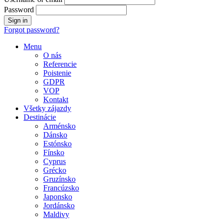
Password
Forgot password?
Menu
O nás
Referencie
Poistenie
GDPR
VOP
Kontakt
Všetky zájazdy
Destinácie
Arménsko
Dánsko
Estónsko
Fínsko
Cyprus
Grécko
Gruzínsko
Francúzsko
Japonsko
Jordánsko
Maldivy