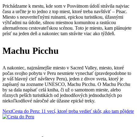
Prichádzame k mestu, kde som v Posvätnom údolí strávila najviac
času a určite je to jedno z top miest, ktoré treba navštíviť – Pisac.
Miesto s neuveriteľnými ruinami, epickou turistikou, úžasnými
výhľadmi na údolie, silnou miestnou komunitou a rastúcou
alternatívnou cestovateľskou scénou. Toto je miesto, kam plánujete
prísť na jeden deň a nakoniec tam strávite viac ako týždeň.
Machu Picchu
A nakoniec, najznámejšie miesto v Sacred Valley, miesto, ktoré
počas svojho pobytu v Peru nesmiete vynechať (pravdepodobne to
je váš hlavný cieľ návštevy Peru), jeden z divov sveta, ktorý je
zapísaný na zozname UNESCO, Machu Picchu. O Machu Picchu
by sa dala napísať celá kniha, či už o samotnom mieste, alebo
rôznych peších turistikách od jednodňových jednoduchých po
niekoľkodňové náročné ale úžasne epické treky.
Navigácia
Next
Cesta do Peru: 11 vecí, ktoré treba vedieť skôr, ako tam pôjdete
v
článku