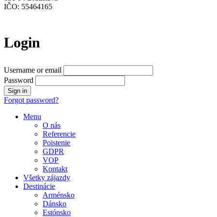
IČO: 55464165
Login
Username or email
Password
Forgot password?
Menu
O nás
Referencie
Poistenie
GDPR
VOP
Kontakt
Všetky zájazdy
Destinácie
Arménsko
Dánsko
Estónsko