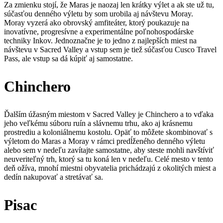
Za zmienku stojí, že Maras je naozaj len krátky výlet a ak ste už tu,
súčasťou denného výletu by som urobila aj návštevu Moray.
Moray vyzerá ako obrovský amfiteáter, ktorý poukazuje na
inovatívne, progresívne a experimentálne poľnohospodárske
techniky Inkov. Jednoznačne je to jedno z najlepších miest na
návštevu v Sacred Valley a vstup sem je tiež súčasťou Cusco Travel
Pass, ale vstup sa dá kúpiť aj samostatne.
Chinchero
Ďalším úžasným miestom v Sacred Valley je Chinchero a to vďaka
jeho veľkému súboru ruín a slávnemu trhu, ako aj krásnemu
prostrediu a koloniálnemu kostolu. Opäť to môžete skombinovať s
výletom do Maras a Moray v rámci predĺženého denného výletu
alebo sem v nedeľu zavítajte samostatne, aby steste mohli navštíviť
neuveriteľný trh, ktorý sa tu koná len v nedeľu. Celé mesto v tento
deň ožíva, mnohí miestni obyvatelia prichádzajú z okolitých miest a
dedín nakupovať a stretávať sa.
Pisac