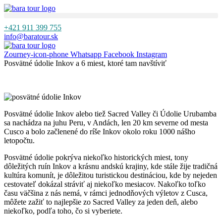
+421 911 399 755
info@baratour.sk
Menu
Zourney-icon-phone
Whatsapp
Facebook
Instagram
Posvätné údolie Inkov a 6 miest, ktoré tam navštíviť
Posvätné údolie Inkov alebo tiež Sacred Valley či Údolie Urubamba
sa nachádza na juhu Peru, v Andách, len 20 km severne od mesta
Cusco a bolo začlenené do ríše Inkov okolo roku 1000 nášho
letopočtu.
Posvätné údolie pokrýva niekoľko historických miest, tony
dôležitých ruín Inkov a krásnu andskú krajiny, kde stále žije tradičná
kultúra komunít, je dôležitou turistickou destináciou, kde by nejeden
cestovateľ dokázal stráviť aj niekoľko mesiacov. Nakoľko toľko
času väčšina z nás nemá, v rámci jednodňových výletov z Cusca,
môžete zažiť to najlepšie zo Sacred Valley za jeden deň, alebo
niekoľko, podľa toho, čo si vyberiete.