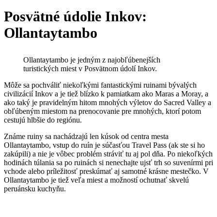
Posvätné údolie Inkov:
Ollantaytambo
Ollantaytambo je jedným z najobľúbenejších
turistických miest v Posvätnom údolí Inkov.
Môže sa pochváliť niekoľkými fantastickými ruinami bývalých
civilizácií Inkov a je tiež blízko k pamiatkam ako Maras a Moray, a
ako taký je pravidelným hitom mnohých výletov do Sacred Valley a
obľúbeným miestom na prenocovanie pre mnohých, ktorí potom
cestujú hlbšie do regiónu.
Známe ruiny sa nachádzajú len kúsok od centra mesta
Ollantaytambo, vstup do ruín je súčasťou Travel Pass (ak ste si ho
zakúpili) a nie je vôbec problém stráviť tu aj pol dňa. Po niekoľkých
hodinách túlania sa po ruinách si nenechajte ujsť trh so suvenírmi pri
vchode alebo príležitosť preskúmať aj samotné krásne mestečko. V
Ollantaytambo je tiež veľa miest a možností ochutnať skvelú
peruánsku kuchyňu.