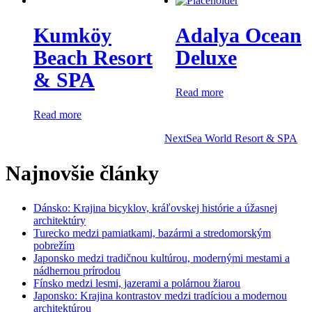
Kumköy
Adalya Ocean
Beach Resort
Deluxe
& SPA
Read more
Read more
Next
Sea World Resort & SPA
Najnovšie články
Dánsko: Krajina bicyklov, kráľovskej histórie a úžasnej
architektúry
Turecko medzi pamiatkami, bazármi a stredomorským
pobrežím
Japonsko medzi tradičnou kultúrou, modernými mestami a
nádhernou prírodou
Fínsko medzi lesmi, jazerami a polárnou žiarou
Japonsko: Krajina kontrastov medzi tradíciou a modernou
architektúrou