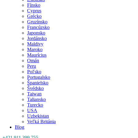
Fínsko
Cyprus
Grécko
Gruzínsko
Francúzsko
Japonsko
Jordánsko
Maldivy
Maroko
Maurícius
Omán
Peru
Poľsko
Portugalsko
Španielsko
Švédsko
Taiwan
Taliansko
Turecko
USA
Uzbekistan
Veľká Británia
Blog
+421 911 399 755