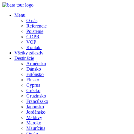
Menu
O nás
Referencie
Poistenie
GDPR
VOP
Kontakt
Všetky zájazdy
Destinácie
Arménsko
Dánsko
Estónsko
Fínsko
Cyprus
Grécko
Gruzínsko
Francúzsko
Japonsko
Jordánsko
Maldivy
Maroko
Maurícius
Omán