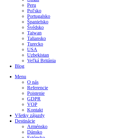
Peru
Poľsko
Portugalsko
Španielsko
Švédsko
Taiwan
Taliansko
Turecko
USA
Uzbekistan
Veľká Británia
Blog
Menu
O nás
Referencie
Poistenie
GDPR
VOP
Kontakt
Všetky zájazdy
Destinácie
Arménsko
Dánsko
Estónsko