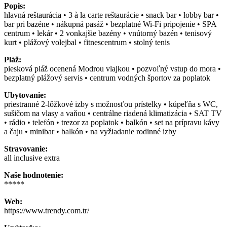
Popis:
hlavná reštaurácia • 3 à la carte reštaurácie • snack bar • lobby bar •
bar pri bazéne • nákupná pasáž • bezplatné Wi-Fi pripojenie • SPA
centrum • lekár • 2 vonkajšie bazény • vnútorný bazén • tenisový
kurt • plážový volejbal • fitnescentrum • stolný tenis
Pláž:
piesková pláž ocenená Modrou vlajkou • pozvoľný vstup do mora •
bezplatný plážový servis • centrum vodných športov za poplatok
Ubytovanie:
priestranné 2-lôžkové izby s možnosťou prístelky • kúpeľňa s WC,
sušičom na vlasy a vaňou • centrálne riadená klimatizácia • SAT TV
• rádio • telefón • trezor za poplatok • balkón • set na prípravu kávy
a čaju • minibar • balkón • na vyžiadanie rodinné izby
Stravovanie:
all inclusive extra
Naše hodnotenie:
*****
Web:
https://www.trendy.com.tr/