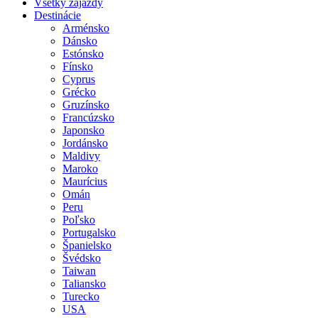
Všetky zájazdy
Destinácie
Arménsko
Dánsko
Estónsko
Fínsko
Cyprus
Grécko
Gruzínsko
Francúzsko
Japonsko
Jordánsko
Maldivy
Maroko
Maurícius
Omán
Peru
Poľsko
Portugalsko
Španielsko
Švédsko
Taiwan
Taliansko
Turecko
USA