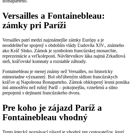
Bonaparteho.
Versailles a Fontainebleau:
zámky pri Paríži
Versailles patrí medzi najznámejšie zámky Európy a je
neoddeliteľne spojený s obdobím vlády Ľudovíta XIV., známeho
ako Kráľ Slnko. Zámok je symbolom francúzskej monarchie,
reprezentácie a veľkoleposti. Návštevníkov láka najmä Zrkadlová
sieň, kráľovské komnaty a rozsiahle záhrady.
Fontainebleau je menej známy než Versailles, no historicky
mimoriadne významný. Bol obľúbeným sídlom francúzskych
kráľov aj Napoleona Bonaparteho. Zámok obklopený lesmi ponúka
inú atmosféru než rušný Paríž – pokojnejšiu, vznešenú a silno
prepojenú s dejinami francúzskeho dvora.
Pre koho je zájazd Paríž a
Fontainebleau vhodný
Tento letecký poznávací zájazd je vhodný pre cestovateľov, ktorí