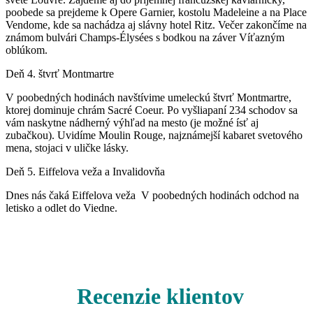
poobede sa prejdeme k Opere Garnier, kostolu Madeleine a na Place
Vendome, kde sa nachádza aj slávny hotel Ritz. Večer zakončíme na
známom bulvári Champs-Élysées s bodkou na záver Víťazným
oblúkom.
Deň 4.
štvrť Montmartre
V poobedných hodinách navštívime umeleckú štvrť Montmartre,
ktorej dominuje chrám Sacré Coeur. Po vyšliapaní 234 schodov sa
vám naskytne nádherný výhľad na mesto (je možné ísť aj
zubačkou). Uvidíme
Moulin Rouge, najznámejší kabaret svetového
mena, stojaci v uličke lásky.
Deň 5.
Eiffelova veža a Invalidovňa
Dnes nás čaká Eiffelova veža
V poobedných hodinách odchod na
letisko a odlet do Viedne.
Recenzie klientov