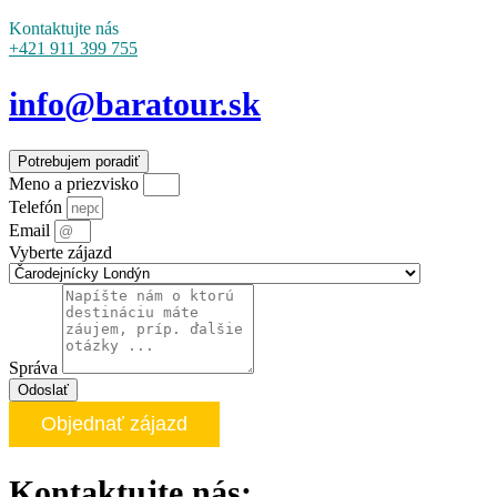
Kontaktujte nás
+421 911 399 755
info@baratour.sk
Potrebujem poradiť
Meno a priezvisko
Telefón
Email
Vyberte zájazd
Správa
Odoslať
Objednať zájazd
Kontaktujte nás: