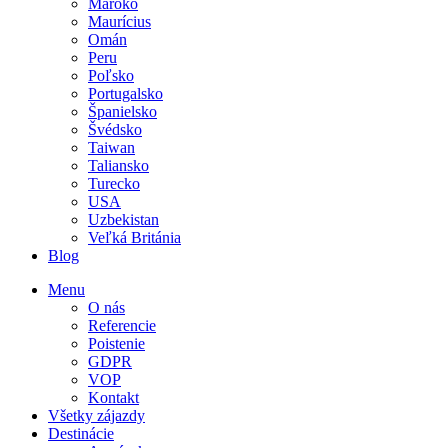
Maroko
Maurícius
Omán
Peru
Poľsko
Portugalsko
Španielsko
Švédsko
Taiwan
Taliansko
Turecko
USA
Uzbekistan
Veľká Británia
Blog
Menu
O nás
Referencie
Poistenie
GDPR
VOP
Kontakt
Všetky zájazdy
Destinácie