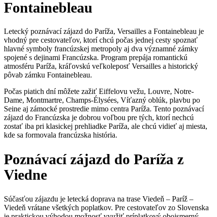
Fontainebleau
Letecký poznávací zájazd do Paríža, Versailles a Fontainebleau je
vhodný pre cestovateľov, ktorí chcú počas jednej cesty spoznať
hlavné symboly francúzskej metropoly aj dva významné zámky
spojené s dejinami Francúzska. Program prepája romantickú
atmosféru Paríža, kráľovskú veľkoleposť Versailles a historický
pôvab zámku Fontainebleau.
Počas piatich dní môžete zažiť Eiffelovu vežu, Louvre, Notre-
Dame, Montmartre, Champs-Élysées, Víťazný oblúk, plavbu po
Seine aj zámocké prostredie mimo centra Paríža. Tento poznávací
zájazd do Francúzska je dobrou voľbou pre tých, ktorí nechcú
zostať iba pri klasickej prehliadke Paríža, ale chcú vidieť aj miesta,
kde sa formovala francúzska história.
Poznávací zájazd do Paríža z
Viedne
Súčasťou zájazdu je letecká doprava na trase Viedeň – Paríž –
Viedeň vrátane všetkých poplatkov. Pre cestovateľov zo Slovenska
je praktickou výhodou možnosť využiť príplatkový obojsmerný