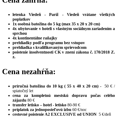
letenka Viedeň - Paríž - Viedeň vrátane všetkých
poplatkov
1x osobná batožina do 5 kg (max 35 x 20 x 20 cm)
4x ubytovanie v hoteli s vlastným sociálnym zariadením a
sprchou
4x kontinentálne raňajky
prehliadky podľa programu bez vstupov
prehliadka s kvalifikovaným sprievodcom
poistenie insolventnosti CK v znení zákona č. 170/2018 Z.
z.
Cena nezahŕňa:
príručná batožina do 10 kg ( 55 x 40 x 20 cm) -
50 € /
spiatočný let
cena za kompletnú mestskú dopravu počas celého
zájazdu
80 €
transfer letisko – hotel - letisko
80-90 €
príplatok za jednoposteľovú izbu
60 €/noc
cestovné poistenie A2 EXCLUSIVE od UNION
5 €/deň