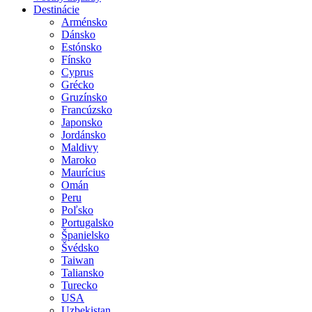
Destinácie
Arménsko
Dánsko
Estónsko
Fínsko
Cyprus
Grécko
Gruzínsko
Francúzsko
Japonsko
Jordánsko
Maldivy
Maroko
Maurícius
Omán
Peru
Poľsko
Portugalsko
Španielsko
Švédsko
Taiwan
Taliansko
Turecko
USA
Uzbekistan