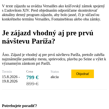
V texte zájazdu sa uvádza Versailles ako kráľovský zámok spojený
s Ľudovítom XIV. Pred objednaním odporúčame skontrolovať
aktuálny denný program zájazdu, aby bolo jasné, či je súčasťou
konkrétneho termínu Versailles, Fontainebleau alebo oba zámky.
Je zájazd vhodný aj pre prvú
návštevu Paríža?
Áno. Zájazd je vhodný aj pre prvú návštevu Paríža, pretože zahŕňa
najznámejšie pamiatky mesta, sprievodcu, plavbu po Seine a výlet k
významným zámkom pri Paríži.
Cena
Termín
Status
Objednať
799
€
15.8.2026 -
akcia
19.8.2026
899 €
Potrebujete poradiť?