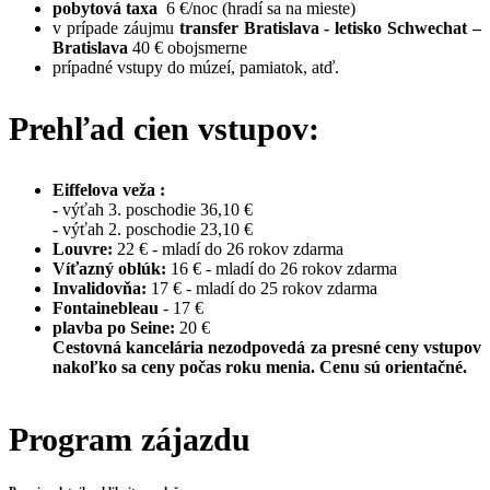
pobytová taxa
6 €/noc (hradí sa na mieste)
v prípade záujmu
transfer Bratislava - letisko Schwechat –
Bratislava
40 € obojsmerne
prípadné vstupy do múzeí, pamiatok, atď.
Prehľad cien vstupov:
Eiffelova veža :
-
výťah 3. poschodie 36,10 €
- výťah 2. poschodie 23,10 €
Louvre:
22 € - mladí do 26 rokov zdarma
Víťazný oblúk:
16 € - mladí do 26 rokov zdarma
Invalidovňa:
17 € - mladí do 25 rokov zdarma
Fontainebleau
- 17 €
plavba po Seine:
20 €
Cestovná kancelária nezodpovedá za presné ceny vstupov
nakoľko sa ceny počas roku menia. Cenu sú orientačné.
Program zájazdu