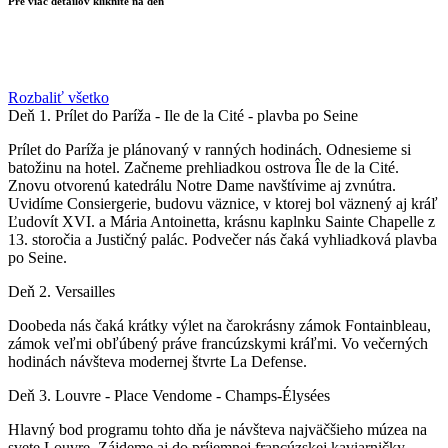
Pre viac detailov kliknite na deň
Rozbaliť všetko
Deň 1.
Prílet do Paríža - Ile de la Cité - plavba po Seine
Prílet do Paríža je plánovaný v ranných hodinách. Odnesieme si
batožinu na hotel. Začneme prehliadkou ostrova
Île de la Cité.
Znovu otvorenú katedrálu Notre Dame navštívime aj zvnútra.
Uvidíme
Consiergerie, budovu väznice, v ktorej bol väznený aj kráľ
Ľudovít XVI. a Mária Antoinetta, krásnu kaplnku Sainte Chapelle z
13. storočia a Justičný palác. Podvečer nás čaká vyhliadková plavba
po Seine.
Deň 2.
Versailles
Doobeda nás čaká krátky výlet na čarokrásny zámok Fontainbleau,
zámok veľmi obľúbený práve francúzskymi kráľmi. Vo večerných
hodinách návšteva modernej štvrte La Defense.
Deň 3.
Louvre - Place Vendome - Champs-Élysées
Hlavný bod programu tohto dňa je návšteva najväčšieho múzea na
svete Louvre. Zájdeme aj do príjemnej francúzskej kaviarničky,