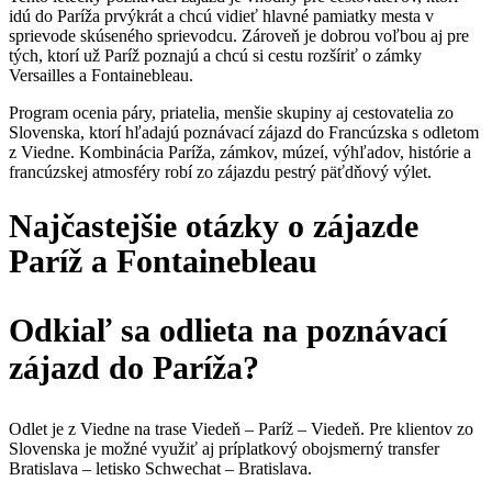
idú do Paríža prvýkrát a chcú vidieť hlavné pamiatky mesta v
sprievode skúseného sprievodcu. Zároveň je dobrou voľbou aj pre
tých, ktorí už Paríž poznajú a chcú si cestu rozšíriť o zámky
Versailles a Fontainebleau.
Program ocenia páry, priatelia, menšie skupiny aj cestovatelia zo
Slovenska, ktorí hľadajú poznávací zájazd do Francúzska s odletom
z Viedne. Kombinácia Paríža, zámkov, múzeí, výhľadov, histórie a
francúzskej atmosféry robí zo zájazdu pestrý päťdňový výlet.
Najčastejšie otázky o zájazde
Paríž a Fontainebleau
Odkiaľ sa odlieta na poznávací
zájazd do Paríža?
Odlet je z Viedne na trase Viedeň – Paríž – Viedeň. Pre klientov zo
Slovenska je možné využiť aj príplatkový obojsmerný transfer
Bratislava – letisko Schwechat – Bratislava.