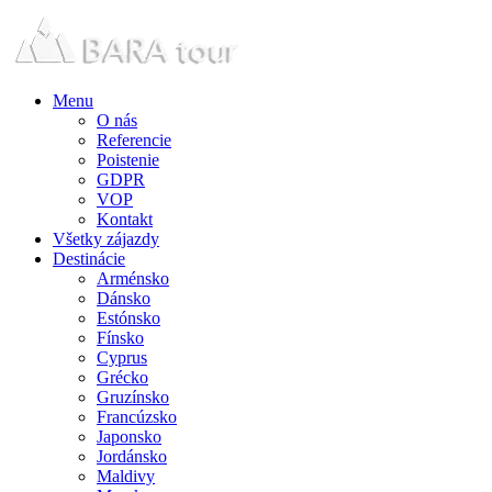
Menu
O nás
Referencie
Poistenie
GDPR
VOP
Kontakt
Všetky zájazdy
Destinácie
Arménsko
Dánsko
Estónsko
Fínsko
Cyprus
Grécko
Gruzínsko
Francúzsko
Japonsko
Jordánsko
Maldivy