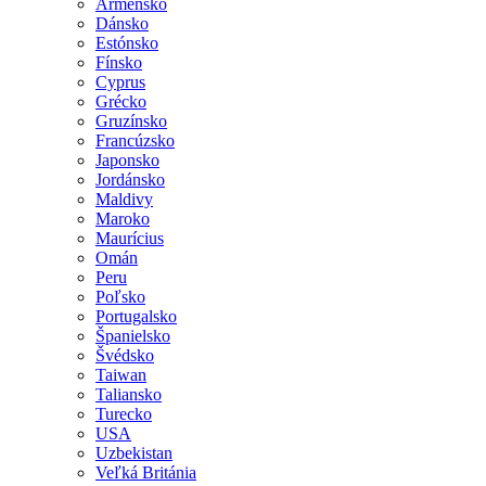
Arménsko
Dánsko
Estónsko
Fínsko
Cyprus
Grécko
Gruzínsko
Francúzsko
Japonsko
Jordánsko
Maldivy
Maroko
Maurícius
Omán
Peru
Poľsko
Portugalsko
Španielsko
Švédsko
Taiwan
Taliansko
Turecko
USA
Uzbekistan
Veľká Británia