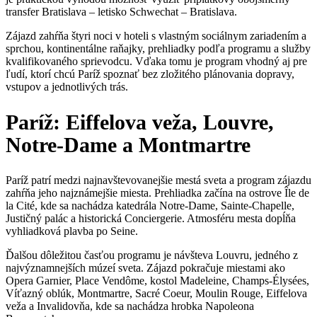
transfer Bratislava – letisko Schwechat – Bratislava.
Zájazd zahŕňa štyri noci v hoteli s vlastným sociálnym zariadením a
sprchou, kontinentálne raňajky, prehliadky podľa programu a služby
kvalifikovaného sprievodcu. Vďaka tomu je program vhodný aj pre
ľudí, ktorí chcú Paríž spoznať bez zložitého plánovania dopravy,
vstupov a jednotlivých trás.
Paríž: Eiffelova veža, Louvre,
Notre-Dame a Montmartre
Paríž patrí medzi najnavštevovanejšie mestá sveta a program zájazdu
zahŕňa jeho najznámejšie miesta. Prehliadka začína na ostrove Île de
la Cité, kde sa nachádza katedrála Notre-Dame, Sainte-Chapelle,
Justičný palác a historická Conciergerie. Atmosféru mesta dopĺňa
vyhliadková plavba po Seine.
Ďalšou dôležitou časťou programu je návšteva Louvru, jedného z
najvýznamnejších múzeí sveta. Zájazd pokračuje miestami ako
Opera Garnier, Place Vendôme, kostol Madeleine, Champs-Élysées,
Víťazný oblúk, Montmartre, Sacré Coeur, Moulin Rouge, Eiffelova
veža a Invalidovňa, kde sa nachádza hrobka Napoleona