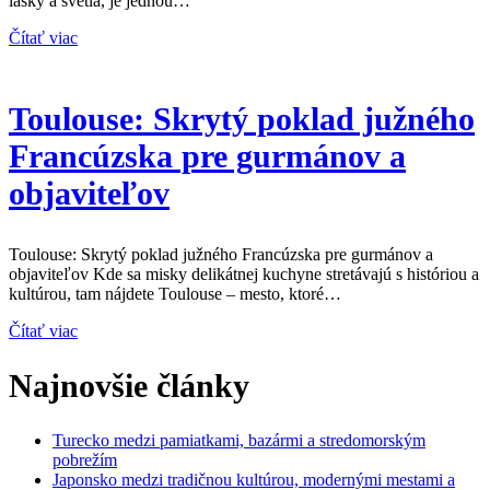
lásky a svetla, je jednou…
Čítať viac
Toulouse: Skrytý poklad južného
Francúzska pre gurmánov a
objaviteľov
Toulouse: Skrytý poklad južného Francúzska pre gurmánov a
objaviteľov Kde sa misky delikátnej kuchyne stretávajú s históriou a
kultúrou, tam nájdete Toulouse – mesto, ktoré…
Čítať viac
Najnovšie články
Turecko medzi pamiatkami, bazármi a stredomorským
pobrežím
Japonsko medzi tradičnou kultúrou, modernými mestami a