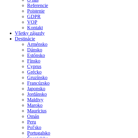
Referencie
Poistenie
GDPR
VOP
Kontakt
Všetky zájazdy
Destinácie
Arménsko
Dánsko
Estónsko
Fínsko
Cyprus
Grécko
Gruzínsko
Francúzsko
Japonsko
Jordánsko
Maldivy
Maroko
Maurícius
Omán
Peru
Poľsko
Portugalsko