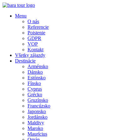
Menu
O nás
Referencie
Poistenie
GDPR
VOP
Kontakt
Všetky zájazdy
Destinácie
Arménsko
Dánsko
Estónsko
Fínsko
Cyprus
Grécko
Gruzínsko
Francúzsko
Japonsko
Jordánsko
Maldivy
Maroko
Maurícius
Omán