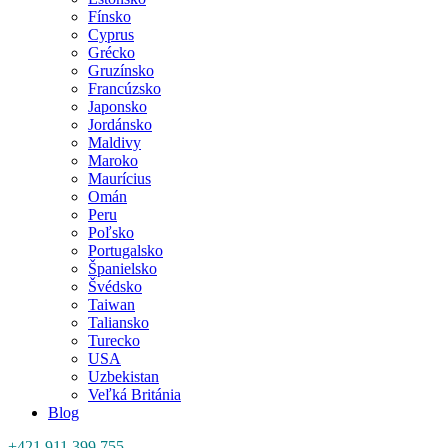
Fínsko
Cyprus
Grécko
Gruzínsko
Francúzsko
Japonsko
Jordánsko
Maldivy
Maroko
Maurícius
Omán
Peru
Poľsko
Portugalsko
Španielsko
Švédsko
Taiwan
Taliansko
Turecko
USA
Uzbekistan
Veľká Británia
Blog
+421 911 399 755