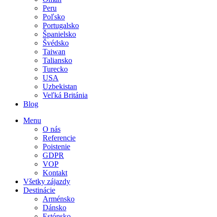
Peru
Poľsko
Portugalsko
Španielsko
Švédsko
Taiwan
Taliansko
Turecko
USA
Uzbekistan
Veľká Británia
Blog
Menu
O nás
Referencie
Poistenie
GDPR
VOP
Kontakt
Všetky zájazdy
Destinácie
Arménsko
Dánsko
Estónsko