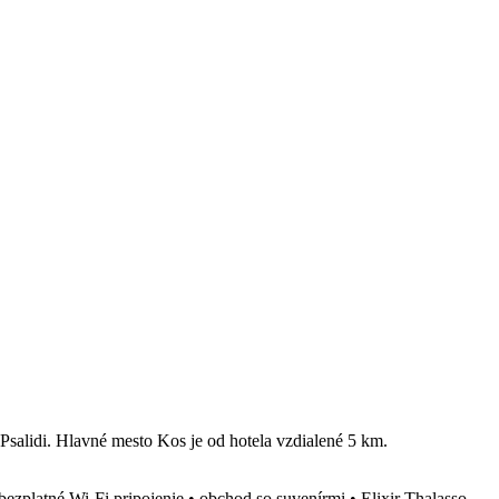
u Psalidi. Hlavné mesto Kos je od hotela vzdialené 5 km.
• bezplatné Wi-Fi pripojenie • obchod so suvenírmi • Elixir Thalasso