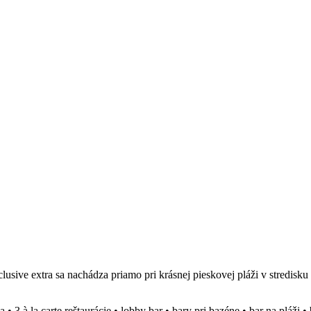
nclusive extra sa nachádza priamo pri krásnej pieskovej pláži v stredisk
• 3 à la carte reštaurácie • lobby bar • bary pri bazéne • bar na pláži 