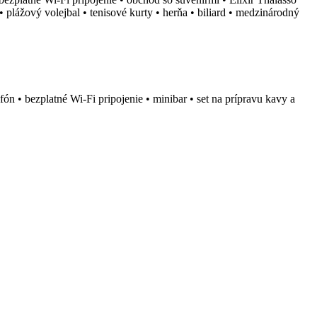
 plážový volejbal • tenisové kurty • herňa • biliard • medzinárodný
ón • bezplatné Wi-Fi pripojenie • minibar • set na prípravu kavy a