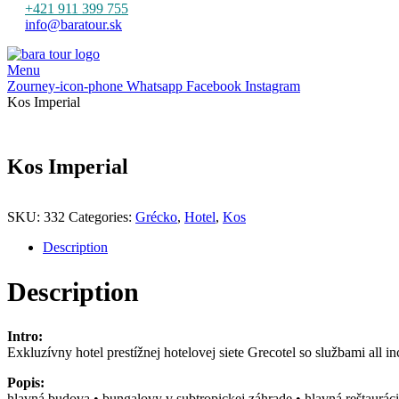
+421 911 399 755
info@baratour.sk
Menu
Zourney-icon-phone
Whatsapp
Facebook
Instagram
Kos Imperial
Kos Imperial
SKU:
332
Categories:
Grécko
,
Hotel
,
Kos
Description
Description
Intro:
Exkluzívny hotel prestížnej hotelovej siete Grecotel so službami all i
Popis:
hlavná budova • bungalovy v subtropickej záhrade • hlavná reštaurácia 