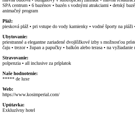
SPA centrum • 6 bazénov • bazén s vodnými atrakciami • detský bazén •
animačný program
Pláž:
piesková pláž • pri vstupe do vody kamienky • vodné športy na pláži 
Ubytovanie:
priestranné a elegantne zariadené dvojlôžkové izby s možnosťou príst
čaju • trezor • župan a papučky • balkón alebo terasa • na vyžiadani
Stravovanie:
polpenzia • all inclusive za príplatok
Naše hodnotenie:
***** de luxe
Web:
https://www.kosimperial.com/
Upútavka:
Exkluzívny hotel