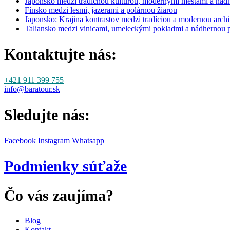
Japonsko medzi tradičnou kultúrou, modernými mestami a nád
Fínsko medzi lesmi, jazerami a polárnou žiarou
Japonsko: Krajina kontrastov medzi tradíciou a modernou archi
Taliansko medzi vinicami, umeleckými pokladmi a nádhernou 
Kontaktujte nás:
+421 911 399 755
info@baratour.sk
Sledujte nás:
Facebook
Instagram
Whatsapp
Podmienky súťaže
Čo vás zaujíma?
Blog
Kontakt