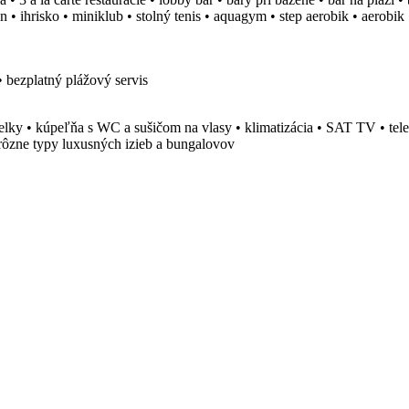
 ihrisko • miniklub • stolný tenis • aquagym • step aerobik • aerobik •
• bezplatný plážový servis
elky • kúpeľňa s WC a sušičom na vlasy • klimatizácia • SAT TV • telef
e rôzne typy luxusných izieb a bungalovov