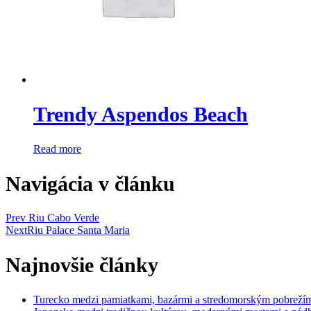
Trendy Aspendos Beach
Read more
Navigácia v článku
Prev
Riu Cabo Verde
Next
Riu Palace Santa Maria
Najnovšie články
Turecko medzi pamiatkami, bazármi a stredomorským pobreží