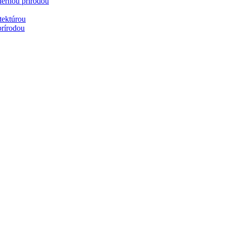
hernou prírodou
tektúrou
prírodou