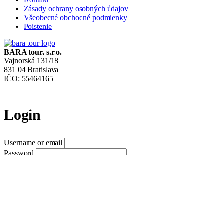
Zásady ochrany osobných údajov
Všeobecné obchodné podmienky
Poistenie
BARA tour, s.r.o.
Vajnorská 131/18
831 04 Bratislava
IČO: 55464165
Login
Username or email
Password
Forgot password?
Menu
O nás
Referencie
Poistenie